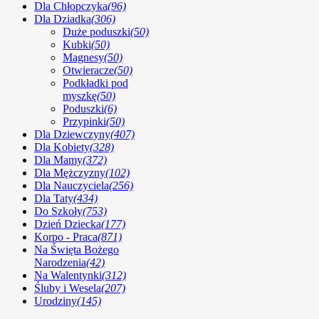
Dla Chłopczyka
(96)
Dla Dziadka
(306)
Duże poduszki
(50)
Kubki
(50)
Magnesy
(50)
Otwieracze
(50)
Podkładki pod
myszkę
(50)
Poduszki
(6)
Przypinki
(50)
Dla Dziewczyny
(407)
Dla Kobiety
(328)
Dla Mamy
(372)
Dla Mężczyzny
(102)
Dla Nauczyciela
(256)
Dla Taty
(434)
Do Szkoły
(753)
Dzień Dziecka
(177)
Korpo - Praca
(871)
Na Święta Bożego
Narodzenia
(42)
Na Walentynki
(312)
Śluby i Wesela
(207)
Urodziny
(145)