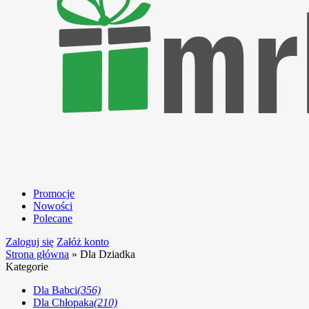
Promocje
Nowości
Polecane
Zaloguj się
Załóż konto
Strona główna
»
Dla Dziadka
Kategorie
Dla Babci
(356)
Dla Chłopaka
(210)