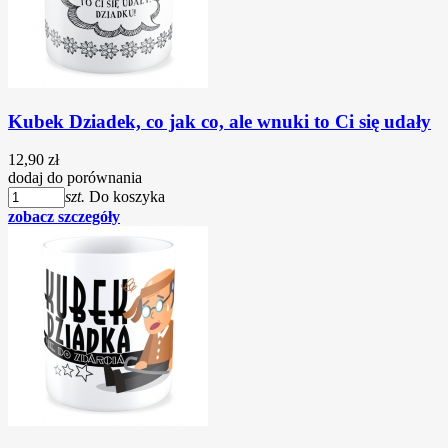
Kubek Dziadek, co jak co, ale wnuki to Ci się udały
12,90 zł
dodaj do porównania
szt.
Do koszyka
zobacz szczegóły