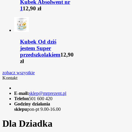
Kubek Absolwent nr
1
12,90 zł
Kubek Od dziś
jestem Super
przedszkolakiem
12,90
zł
zobacz wszystkie
Kontakt
E-mail:
sklep@mrprezent.pl
Telefon
501 600 420
Godziny działania
sklepu
pon-pt 9.00-16.00
Dla Dziadka