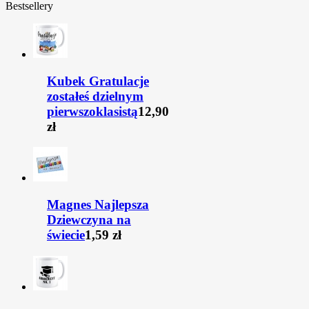
Bestsellery
Kubek Gratulacje
zostałeś dzielnym
pierwszoklasistą
12,90
zł
Magnes Najlepsza
Dziewczyna na
świecie
1,59 zł